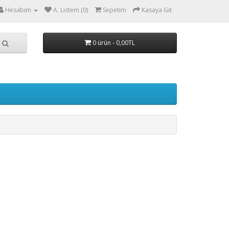
Hesabım
A. Listem (0)
Sepetim
Kasaya Git
0 ürün - 0,00TL