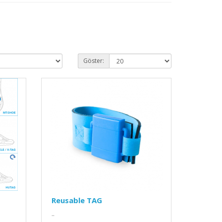
Göster:
Reusable TAG
..