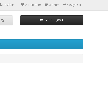
Hesabım
A. Listem (0)
Sepetim
Kasaya Git
0 ürün - 0,00TL