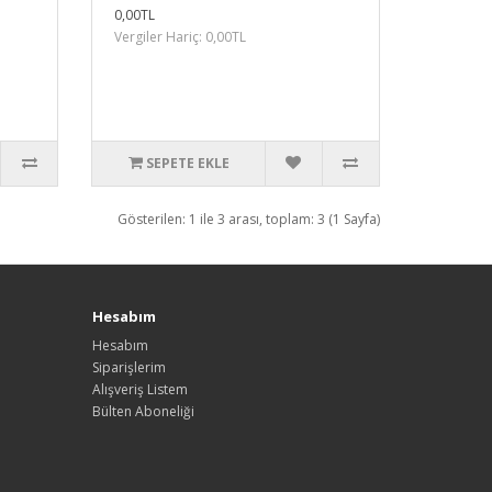
0,00TL
Vergiler Hariç: 0,00TL
SEPETE EKLE
Gösterilen: 1 ile 3 arası, toplam: 3 (1 Sayfa)
Hesabım
Hesabım
Siparişlerim
Alışveriş Listem
Bülten Aboneliği