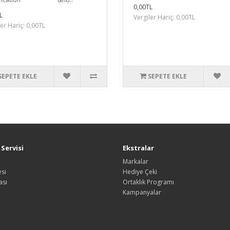
0,00TL
L
Vergiler Hariç: 0,00TL
ler Hariç: 0,00TL
SEPETE EKLE
SEPETE EKLE
Servisi
Ekstralar
Markalar
si
Hediye Çeki
ası
Ortaklık Programı
Kampanyalar