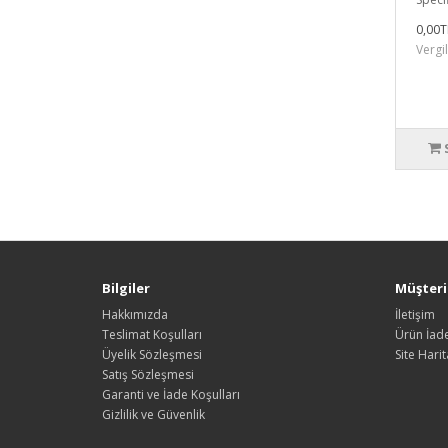
0,00T
Vergi
Bilgiler
Müşteri 
Hakkımızda
İletişim
Teslimat Koşulları
Ürün İade
Üyelik Sözleşmesi
Site Harit
Satış Sözleşmesi
Garanti ve İade Koşulları
Gizlilik ve Güvenlik