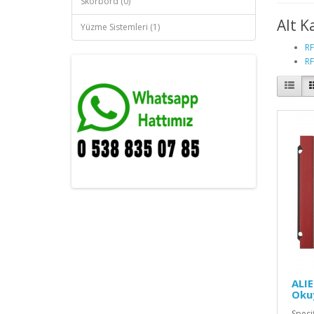
Skorbord (0)
Alt K
Yüzme Sistemleri (1)
RF
RF
ALIE
Oku
Spe