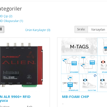
ategoriler
ID Çip (2)
ID Okuyucular (1)
Sırala:
Ürün Karşılaştır (0)
N ALR 9900+ RFID
MB-FOAM CHIP
yucu
..
cification &nb..